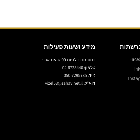
ברשתות
מידע ושעות פעילות
כתובתנו: כלניות 99 גבעת אבני
Face
טלפון: 04-6725440
lin
נייד: 050-7295785
Insta
דוא"ל: vizel58@zahav.net.il