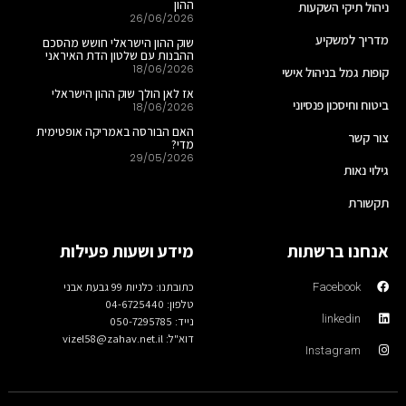
ההון
ניהול תיקי השקעות
26/06/2026
מדריך למשקיע
שוק ההון הישראלי חושש מהסכם
ההבנות עם שלטון הדת האיראני
18/06/2026
קופות גמל בניהול אישי
אז לאן הולך שוק ההון הישראלי
ביטוח וחיסכון פנסיוני
18/06/2026
האם הבורסה באמריקה אופטימית
צור קשר
מדי?
29/05/2026
גילוי נאות
תקשורת
אנחנו ברשתות
מידע ושעות פעילות
כתובתנו: כלניות 99 גבעת אבני
Facebook
טלפון: 04-6725440
linkedin
נייד: 050-7295785
דוא"ל: vizel58@zahav.net.il
Instagram