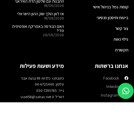
ההבנות עם שלטון הדת האיראני
18/06/2026
קופות גמל בניהול אישי
אז לאן הולך שוק ההון הישראלי
ביטוח וחיסכון פנסיוני
18/06/2026
האם הבורסה באמריקה אופטימית
צור קשר
מדי?
29/05/2026
גילוי נאות
תקשורת
אנחנו ברשתות
מידע ושעות פעילות
כתובתנו: כלניות 99 גבעת אבני
Facebook
טלפון: 04-6725440
linkedin
נייד: 050-7295785
Instagram
דוא"ל: vizel58@zahav.net.il
כל הזכויות שמורות לויזל בית השקעות