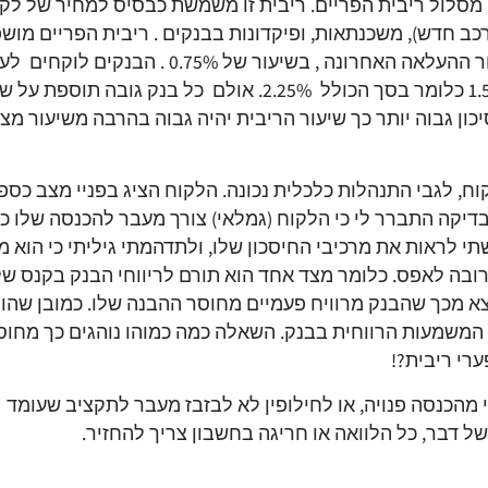
י מסלול ריבית הפריים. ריבית זו משמשת כבסיס למחיר של לק
כב חדש), משכנתאות, ופיקדונות בבנקים . ריבית הפריים מוש
מריבית הבנק המרכזי- בנק ישראל שהינה כיום לאחר ההעלאה האחרונה , בשיעור של 0.75% . ה
תוספת מרווח מסוים על ריבית בנק ישראל , כיום 1.5% כלומר בסך הכולל 2.25%. אולם כל בנק גובה
כון גבוה יותר כך שיעור הריבית יהיה גבוה בהרבה משיעור מ
 לגבי התנהלות כלכלית נכונה. הלקוח הציג בפניי מצב כספי 
י לראות את מרכיבי החיסכון שלו, ולתדהמתי גיליתי כי הוא מ
בית הקרובה לאפס. כלומר מצד אחד הוא תורם לריווחי הבנק בקנס ש
וצא מכך שהבנק מרוויח פעמיים מחוסר ההבנה שלו. כמובן שהור
המשמעות הרווחית בבנק. השאלה כמה כמוהו נוהגים כך מחוס
רי ריבית?!
י מהכנסה פנויה, או לחילופין לא לבזבז מעבר לתקציב שעומד
ל דבר, כל הלוואה או חריגה בחשבון צריך להחזיר.