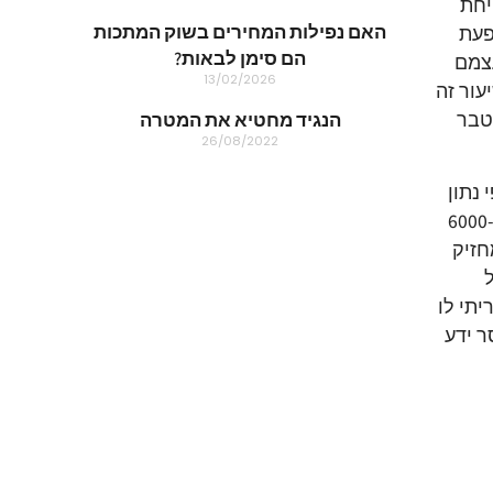
יחת
האם נפילות המחירים בשוק המתכות
פעת
הם סימן לבאות?
בנקים לוקחים לעצמם
13/02/2026
 תוספת על שיעור זה
צטבר
הנגיד מחטיא את המטרה
26/08/2022
נתון
של אשראי בבנק בסך של מינוס 25,000 ₪ ,לאחר בדיקה התברר לי כי הלקוח (גמלאי) צורך מעבר להכנסה שלו כ-6000
חזיק
ל
יתי לו
ר ידע