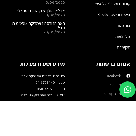
18/06/2026
קופות גמל בניהול אישי
אז לאן הולך שוק ההון הישראלי
ביטוח וחיסכון פנסיוני
18/06/2026
האם הבורסה באמריקה אופטימית
צור קשר
מדי?
29/05/2026
גילוי נאות
תקשורת
אנחנו ברשתות
מידע ושעות פעילות
כתובתנו: כלניות 99 גבעת אבני
Facebook
טלפון: 04-6725440
linkedin
נייד: 050-7295785
Instagram
דוא"ל: vizel58@zahav.net.il
כל הזכויות שמורות לויזל בית השקעות
נבנה ע"י HostCenter - בניית אתרי וורדפרס