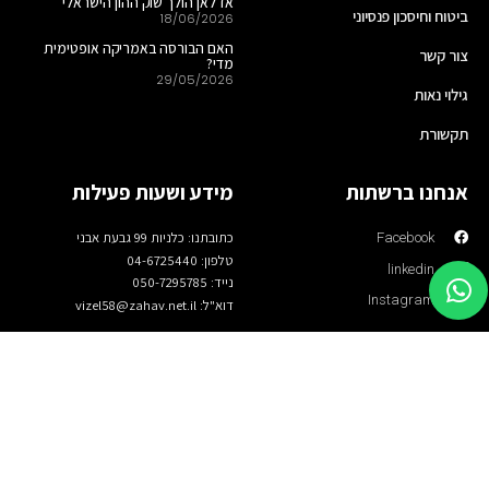
אז לאן הולך שוק ההון הישראלי
ביטוח וחיסכון פנסיוני
18/06/2026
האם הבורסה באמריקה אופטימית
צור קשר
מדי?
29/05/2026
גילוי נאות
תקשורת
אנחנו ברשתות
מידע ושעות פעילות
כתובתנו: כלניות 99 גבעת אבני
Facebook
טלפון: 04-6725440
linkedin
נייד: 050-7295785
Instagram
דוא"ל: vizel58@zahav.net.il
כל הזכויות שמורות לויזל בית השקעות
נבנה ע"י HostCenter - בניית אתרי וורדפרס